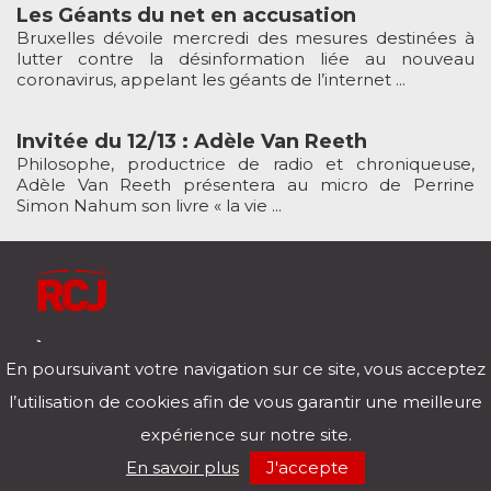
Les Géants du net en accusation
Bruxelles dévoile mercredi des mesures destinées à
lutter contre la désinformation liée au nouveau
coronavirus, appelant les géants de l’internet ...
Invitée du 12/13 : Adèle Van Reeth
Philosophe, productrice de radio et chroniqueuse,
Adèle Van Reeth présentera au micro de Perrine
Simon Nahum son livre « la vie ...
À l'écoute de votre vie
En poursuivant votre navigation sur ce site, vous acceptez
Télécharger notre application pour iOs et Android
l’utilisation de cookies afin de vous garantir une meilleure
expérience sur notre site.
RCJ en direct
En savoir plus
J'accepte
00:00
/
00:00
Mentions légales
Politique de confidentialité
Nos podcasts