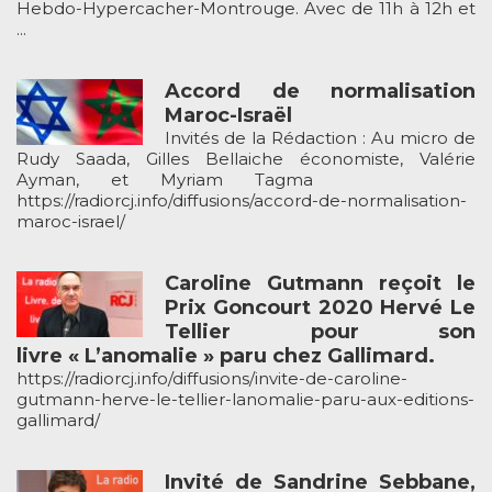
Hebdo-Hypercacher-Montrouge. Avec de 11h à 12h et
...
Accord de normalisation
Maroc-Israël
Invités de la Rédaction : Au micro de
Rudy Saada, Gilles Bellaiche économiste, Valérie
Ayman, et Myriam Tagma
https://radiorcj.info/diffusions/accord-de-normalisation-
maroc-israel/
Caroline Gutmann reçoit le
Prix Goncourt 2020 Hervé Le
Tellier pour son
livre « L’anomalie » paru chez Gallimard.
https://radiorcj.info/diffusions/invite-de-caroline-
gutmann-herve-le-tellier-lanomalie-paru-aux-editions-
gallimard/
Invité de Sandrine Sebbane,