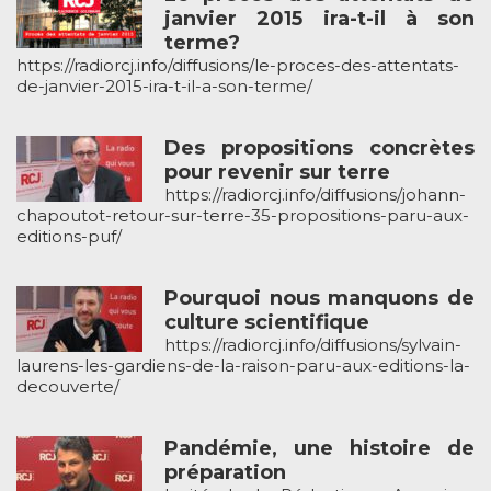
janvier 2015 ira-t-il à son
terme?
https://radiorcj.info/diffusions/le-proces-des-attentats-
de-janvier-2015-ira-t-il-a-son-terme/
Des propositions concrètes
pour revenir sur terre
https://radiorcj.info/diffusions/johann-
chapoutot-retour-sur-terre-35-propositions-paru-aux-
editions-puf/
Pourquoi nous manquons de
culture scientifique
https://radiorcj.info/diffusions/sylvain-
laurens-les-gardiens-de-la-raison-paru-aux-editions-la-
decouverte/
Pandémie, une histoire de
préparation