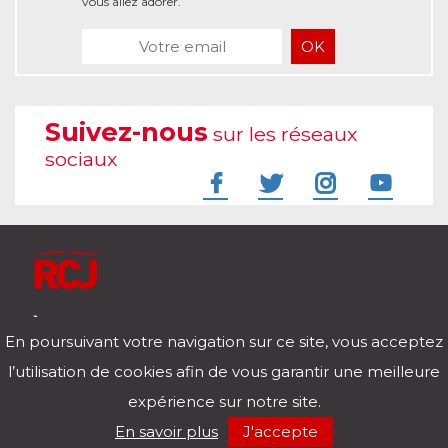
vous allez adorer.
Suivez-nous
sur les réseaux
sociaux
À l'écoute de votre vie
En poursuivant votre navigation sur ce site, vous acceptez
Télécharger notre application pour iOs et Android
l’utilisation de cookies afin de vous garantir une meilleure
expérience sur notre site.
RCJ en direct
En savoir plus
J'accepte
00:00
/
00:00