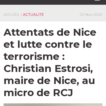
navi
ACCUEIL
/
ACTUALITÉ
02 Nov 2020
Attentats de Nice
et lutte contre le
terrorisme :
Christian Estrosi,
maire de Nice, au
micro de RCJ