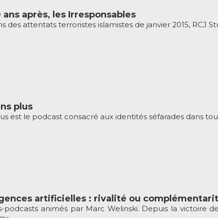
 ans après, les Irresponsables
s des attentats terroristes islamistes de janvier 2015, RCJ Stu
ens plus
lus est le podcast consacré aux identités séfarades dans tout
igences artificielles : rivalité ou complémentari
s-podcasts animés par Marc Welinski. Depuis la victoire 
v ...