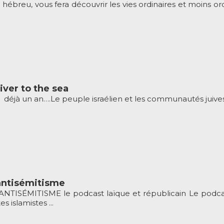
en hébreu, vous fera découvrir les vies ordinaires et moins 
river to the sea
 déjà un an….Le peuple israélien et les communautés juives 
’antisémitisme
ISÉMITISME le podcast laïque et républicain Le podcast 
s islamistes ...