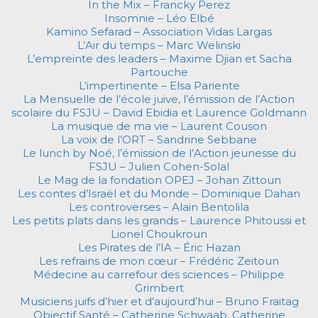
In the Mix – Francky Perez
Insomnie – Léo Elbé
Kamino Sefarad – Association Vidas Largas
L’Air du temps – Marc Welinski
L’empreinte des leaders – Maxime Djian et Sacha
Partouche
L’impertinente – Elsa Pariente
La Mensuelle de l’école juive, l’émission de l’Action
scolaire du FSJU – David Ebidia et Laurence Goldmann
La musique de ma vie – Laurent Couson
La voix de l’ORT – Sandrine Sebbane
Le lunch by Noé, l’émission de l’Action jeunesse du
FSJU – Julien Cohen-Solal
Le Mag de la fondation OPEJ – Johan Zittoun
Les contes d’Israël et du Monde – Dominique Dahan
Les controverses – Alain Bentolila
Les petits plats dans les grands – Laurence Phitoussi et
Lionel Choukroun
Les Pirates de l’IA – Éric Hazan
Les refrains de mon cœur – Frédéric Zeitoun
Médecine au carrefour des sciences – Philippe
Grimbert
Musiciens juifs d’hier et d’aujourd’hui – Bruno Fraitag
Objectif Santé – Catherine Schwaab, Catherine