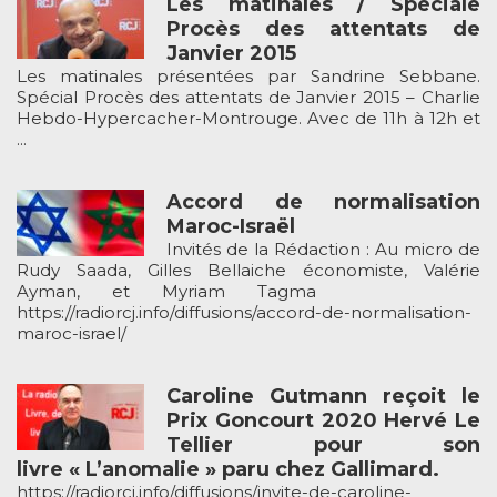
Les matinales / Spéciale
Procès des attentats de
Janvier 2015
Les matinales présentées par Sandrine Sebbane.
Spécial Procès des attentats de Janvier 2015 – Charlie
Hebdo-Hypercacher-Montrouge. Avec de 11h à 12h et
...
Accord de normalisation
Maroc-Israël
Invités de la Rédaction : Au micro de
Rudy Saada, Gilles Bellaiche économiste, Valérie
Ayman, et Myriam Tagma
https://radiorcj.info/diffusions/accord-de-normalisation-
maroc-israel/
Caroline Gutmann reçoit le
Prix Goncourt 2020 Hervé Le
Tellier pour son
livre « L’anomalie » paru chez Gallimard.
https://radiorcj.info/diffusions/invite-de-caroline-