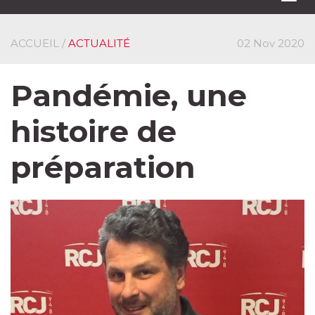
navi
ACCUEIL
/
ACTUALITÉ
02 Nov 2020
Pandémie, une
histoire de
préparation