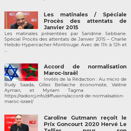
Les matinales / Spéciale
Procès des attentats de
Janvier 2015
Les matinales présentées par Sandrine Sebbane.
Spécial Procès des attentats de Janvier 2015 – Charlie
Hebdo-Hypercacher-Montrouge. Avec de 11h à 12h et
...
Accord de normalisation
Maroc-Israël
Invités de la Rédaction : Au micro de
Rudy Saada, Gilles Bellaiche économiste, Valérie
Ayman, et Myriam Tagma
https://radiorcj.info/diffusions/accord-de-normalisation-
maroc-israel/
Caroline Gutmann reçoit le
Prix Goncourt 2020 Hervé Le
Tellier pour son