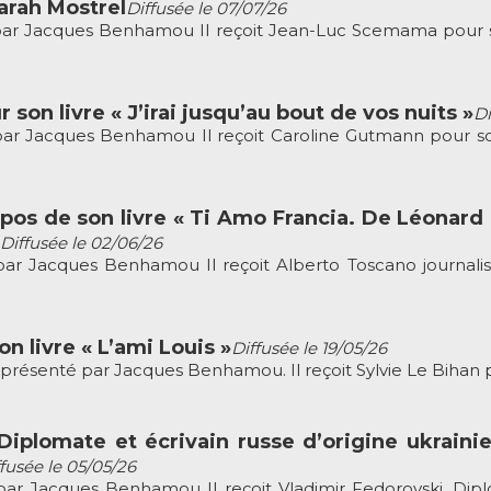
rah Mostrel
Diffusée le 07/07/26
r Jacques Benhamou Il reçoit Jean-Luc Scemama pour son
son livre « J’irai jusqu’au bout de vos nuits »
Di
 Jacques Benhamou Il reçoit Caroline Gutmann pour son li
os de son livre « Ti Amo Francia. De Léonard d
Diffusée le 02/06/26
r Jacques Benhamou Il reçoit Alberto Toscano journalist
n livre « L’ami Louis »
Diffusée le 19/05/26
senté par Jacques Benhamou. Il reçoit Sylvie Le Bihan pour 
Diplomate et écrivain russe d’origine ukraini
fusée le 05/05/26
 Jacques Benhamou Il reçoit Vladimir Fedorovski, Diplom