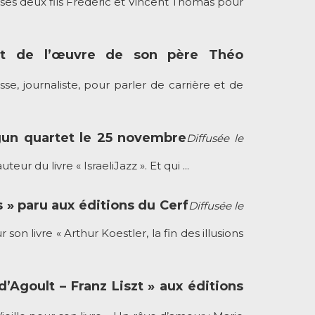
es deux fils Frédéric et Vincent Thomas pour
e et de l’œuvre de son père Théo
, journaliste, pour parler de carrière et de
igun quartet le 25 novembre
Diffusée le
du livre « IsraeliJazz ». Et qui ...
s » paru aux éditions du Cerf
Diffusée le
livre « Arthur Koestler, la fin des illusions
’Agoult – Franz Liszt » aux éditions