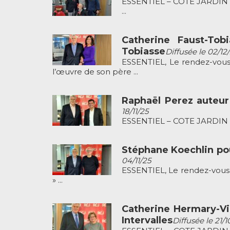
ESSENTIEL – CÔTÉ JARDIN pr
...
Catherine Faust-Tob
Tobiasse
Diffusée le 02/12
ESSENTIEL, Le rendez-vous 
l’œuvre de son père ...
Raphaël Perez auteur 
18/11/25
ESSENTIEL – COTE JARDIN pré
Stéphane Koechlin pour
04/11/25
ESSENTIEL, Le rendez-vous c
» ...
Catherine Hermary-Vie
Intervalles
Diffusée le 21/1