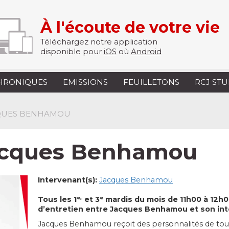
À l'écoute de votre vie
Téléchargez notre application
disponible pour
iOS
où
Android
HRONIQUES
EMISSIONS
FEUILLETONS
RCJ ST
ACQUES BENHAMOU
Jacques Benhamou
Intervenant(s):
Jacques Benhamou
Tous les 1ᵉʳ et 3ᵉ mardis du mois de 11h00 à 12h
d’entretien entre Jacques Benhamou et son int
Jacques Benhamou reçoit des personnalités de tous ho