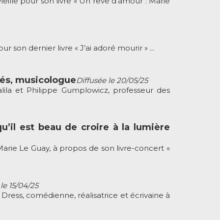
lle pour son livre « Un rêve d’amour : Marie
on dernier livre « J’ai adoré mourir » ...
tés, musicologue
Diffusée le 20/05/25
lila et Philippe Gumplowicz, professeur des
u’il est beau de croire à la lumière
arie Le Guay, à propos de son livre-concert «
le 15/04/25
ress, comédienne, réalisatrice et écrivaine à