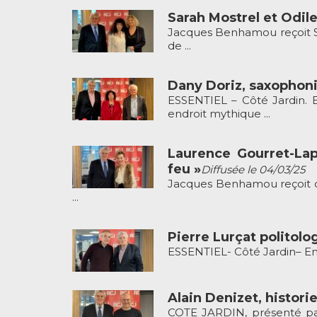
Sarah Mostrel et Odile
Jacques Benhamou reçoit Sar
de ...
Dany Doriz, saxophoni
ESSENTIEL – Côté Jardin. E
endroit mythique ...
Laurence Gourret-Lap
feu »
Diffusée le 04/03/25
Jacques Benhamou reçoit ce
...
Pierre Lurçat politolo
ESSENTIEL- Côté Jardin– Emis
Alain Denizet, histori
COTE JARDIN, présenté pa