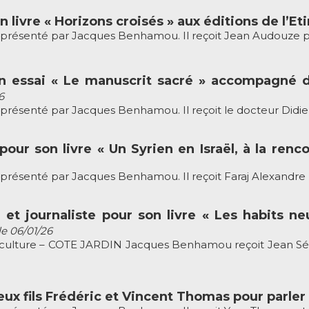
 livre « Horizons croisés » aux éditions de l’E
ésenté par Jacques Benhamou. Il reçoit Jean Audouze pour s
n essai « Le manuscrit sacré » accompagné 
6
ésenté par Jacques Benhamou. Il reçoit le docteur Didier 
 pour son livre « Un Syrien en Israël, à la ren
senté par Jacques Benhamou. Il reçoit Faraj Alexandre Rifa
n et journaliste pour son livre « Les habits n
le 06/01/26
ulture – COTE JARDIN Jacques Benhamou reçoit Jean Sévilla,
ux fils Frédéric et Vincent Thomas pour parler 