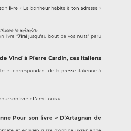
 livre « Le bonheur habite à ton adresse »
ffusée le 16/06/26
vre “J’irai jusqu’au bout de vos nuits” paru
e Vinci à Pierre Cardin, ces Italiens
e et correspondant de la presse italienne à
son livre « L’ami Louis » ...
enne Pour son livre « D’Artagnan de
ate et écrivain russe d’origine ukrainienne