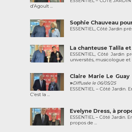
ESSENTIEL – COTE JARDIN Ja
d’Agoult ...
Sophie Chauveau pour s
ESSENTIEL, Côté Jardin prés
La chanteuse Talila e
ESSENTIEL, Côté Jardin pr
universités, musicologue et hi
Claire Marie Le Guay 
»
Diffusée le 06/05/25
ESSENTIEL – Côté Jardin. E
C’est la ...
Evelyne Dress, à propo
ESSENTIEL – Côté Jardin. Em
propos de ...