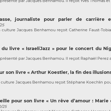
ésenté par Jacques Benhamou. Il reçoit Yves Thomas et s
iasse, journaliste pour parler de carrièr
/25
culture Jacques Benhamou reçoit Catherine Faust-Tobiasse
du livre « IsraeliJazz » pour le concert du N
senté par Jacques Benhamou. Il reçoit Raphaël Perez auteur 
 son livre « Arthur Koestler, la fin des illusion
ulture Jacques Benhamou reçoit Stéphane Koechlin pour son 
ille pour son livre « Un rêve d’amour : Marie d
0/25