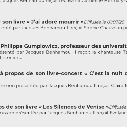
cques Benhamou reçoit l’écrivaine Catherine Hermary-Viei
on livre « J’ai adoré mourrir »
Diffusée le 01/07/25
enté par Jacques Benhamou. Il reçoit Sophie Chauveau pour s
t Philippe Gumplowicz, professeur des universi
ésenté par Jacques Benhamou. Il reçoit la chanteuse Ta
storien ...
à propos de son livre-concert « C’est la nuit q
mission présentée par Jacques Benhamou Il reçoit Claire M
s de son livre « Les Silences de Venise »
Diffusée 
ission présentée par Jacques Benhamou Il reçoit Evelyne D