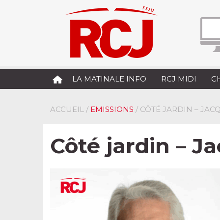
LA MATINALE INFO
RCJ MIDI
C
ACCUEIL
/
EMISSIONS
/ CÔTÉ JARDIN – J
Côté jardin – 