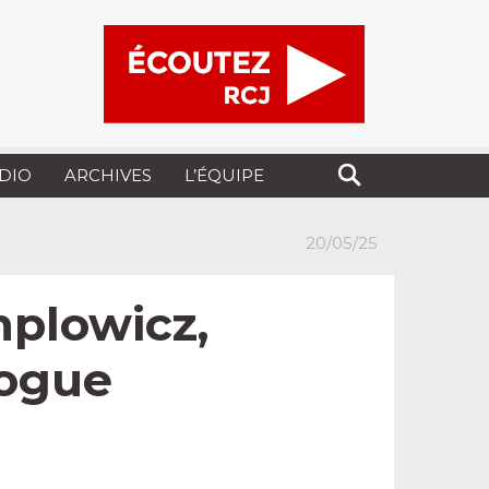
UDIO
ARCHIVES
L’ÉQUIPE
20/05/25
mplowicz,
logue