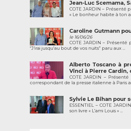
Jean-Luc Scemama, Sa
COTE JARDIN – Présenté pa
« Le bonheur habite à ton ad
Caroline Gutmann pour 
le 16/06/26
COTE JARDIN – Présenté pa
“J’irai jusqu’au bout de vos nuits” paru aux ...
Alberto Toscano à pr
Vinci à Pierre Cardin, 
COTE JARDIN – Présenté p
correspondant de la presse italienne à Paris ain
Sylvie Le Bihan pour so
ESSENTIEL – COTE JARDIN p
son livre « L’ami Louis » ...