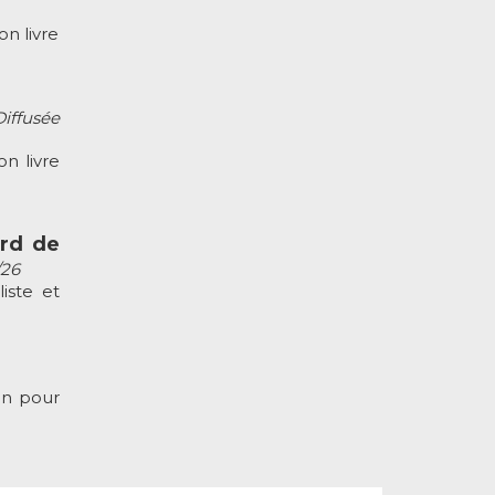
n livre
Diffusée
n livre
ard de
/26
iste et
an pour