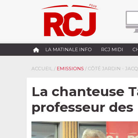
LA MATINALE INFO
RCJ MIDI
C
ACCUEIL
/
EMISSIONS
/ CÔTÉ JARDIN - JA
La chanteuse Ta
professeur des 