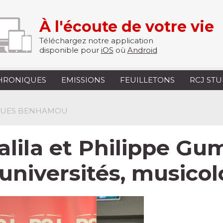
À l'écoute de votre vie
Téléchargez notre application
disponible pour
iOS
où
Android
HRONIQUES
EMISSIONS
FEUILLETONS
RCJ ST
CQUES BENHAMOU
lila et Philippe Gu
universités, musico