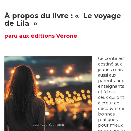
À propos du livre :
«
Le voyage
de Lila
»
paru
aux éditions Vérone
Ce conte est
destiné aux
jeunes mais
aussi aux
parents, aux
enseignants
et à tous
ceux qui ont
à cœur de
découvrir de
bonnes
pratiques
pour mieux
vivre, dans le