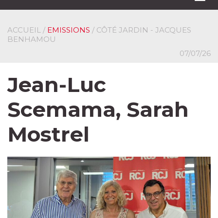
navi
ACCUEIL
/
EMISSIONS
/ CÔTÉ JARDIN - JACQUES
BENHAMOU
07/07/26
Jean-Luc
Scemama, Sarah
Mostrel