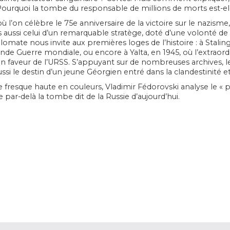
Pourquoi la tombe du responsable de millions de morts est-el
où l’on célèbre le 75e anniversaire de la victoire sur le nazism
s aussi celui d’un remarquable stratège, doté d’une volonté d
lomate nous invite aux premières loges de l’histoire : à Staling
nde Guerre mondiale, ou encore à Yalta, en 1945, où l’extraordi
n faveur de l’URSS. S’appuyant sur de nombreuses archives, le
si le destin d’un jeune Géorgien entré dans la clandestinité e
 fresque haute en couleurs, Vladimir Fédorovski analyse le « 
 par-delà la tombe dit de la Russie d’aujourd’hui.