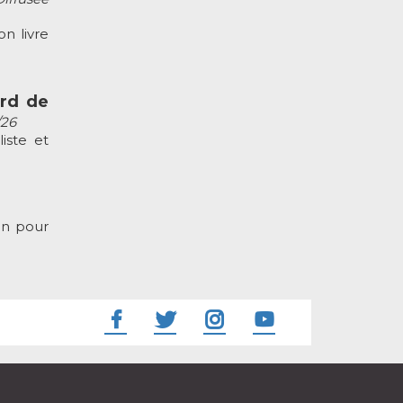
n livre
ard de
/26
iste et
an pour