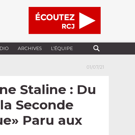
UDIO
ARCHIVES
L’ÉQUIPE
01/07/21
e Staline : Du
 la Seconde
ue» Paru aux