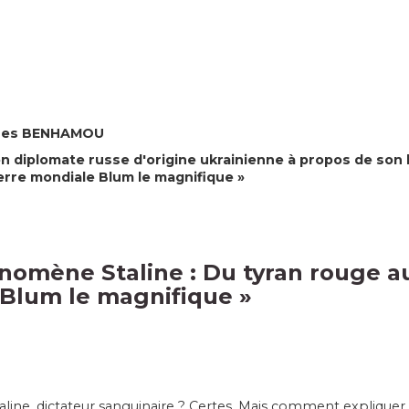
cques BENHAMOU
cien diplomate russe d'origine ukrainienne à propos de son
erre mondiale Blum le magnifique »
nomène Staline : Du tyran rouge a
 Blum le magnifique
»
line, dictateur sanguinaire ? Certes. Mais comment expliquer, a