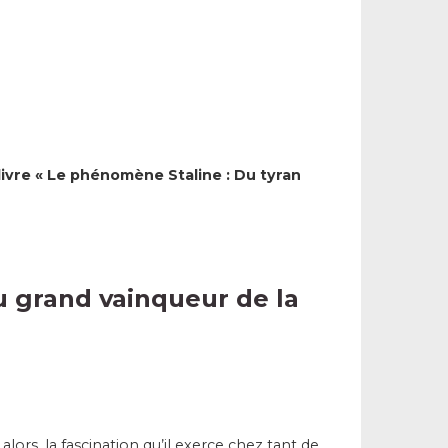
 livre « Le phénomène Staline : Du tyran
u grand vainqueur de la
lors, la fascination qu’il exerce chez tant de