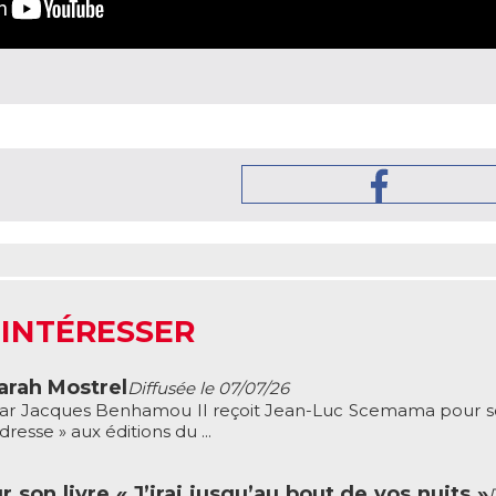
 INTÉRESSER
rah Mostrel
Diffusée le 07/07/26
r Jacques Benhamou Il reçoit Jean-Luc Scemama pour so
resse » aux éditions du ...
son livre « J’irai jusqu’au bout de vos nuits »