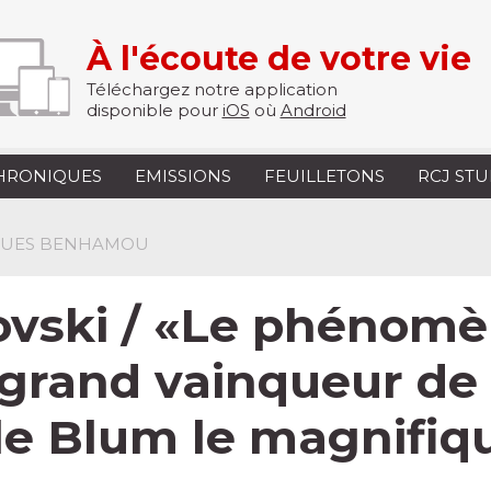
À l'écoute de votre vie
Téléchargez notre application
disponible pour
iOS
où
Android
HRONIQUES
EMISSIONS
FEUILLETONS
RCJ ST
CQUES BENHAMOU
ovski / «Le phénomèn
 grand vainqueur de
e Blum le magnifiq