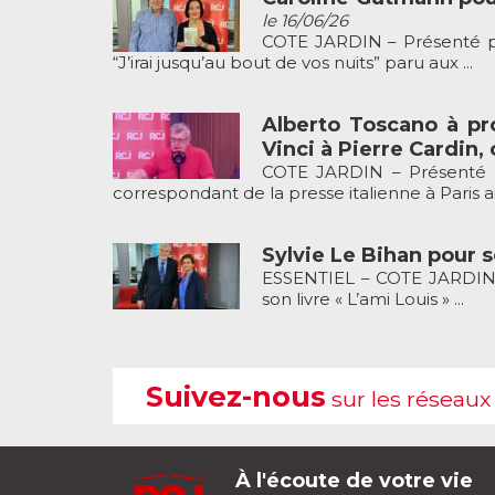
le 16/06/26
COTE JARDIN – Présenté pa
“J’irai jusqu’au bout de vos nuits” paru aux ...
Alberto Toscano à pr
Vinci à Pierre Cardin, 
COTE JARDIN – Présenté p
correspondant de la presse italienne à Paris ain
Sylvie Le Bihan pour so
ESSENTIEL – COTE JARDIN p
son livre « L’ami Louis » ...
Suivez-nous
sur les réseaux
À l'écoute de votre vie