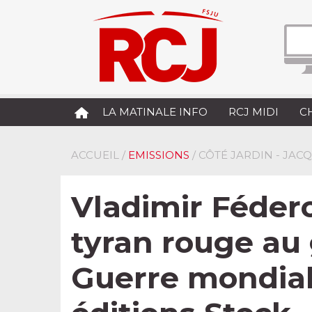
LA MATINALE INFO
RCJ MIDI
C
ACCUEIL
/
EMISSIONS
/ CÔTÉ JARDIN - JA
Vladimir Féder
tyran rouge au
Guerre mondial