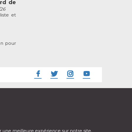
ard de
/26
iste et
an pour
ir une meilleure expérience sur notre site.