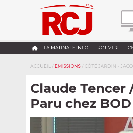
LA MATINALE INFO
RCJ MIDI
C
ACCUEIL
/
EMISSIONS
/ CÔTÉ JARDIN - JA
Claude Tencer /
Paru chez BOD