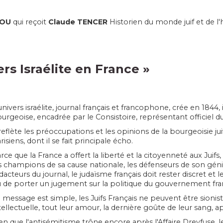
MOU
qui reçoit
Claude TENCER
Historien du monde juif et de l'hi
ers Israélite en France
»
univers israélite, journal français et francophone, crée en 1844, 
urgeoise, encadrée par le Consistoire, représentant officiel d
 reflète les préoccupations et les opinions de la bourgeoisie ju
risiens, dont il se fait principale écho.
rce que la France a offert la liberté et la citoyenneté aux Juif
s champions de sa cause nationale, les défenseurs de son génie.
dacteurs du journal, le judaïsme français doit rester discret et le
 de porter un jugement sur la politique du gouvernement fran
 message est simple, les Juifs Français ne peuvent être sioniste,
tellectuelle, tout leur amour, la dernière goûte de leur sang, a
en que l'antisémitisme trône encore après l'Affaire Dreyfuse,