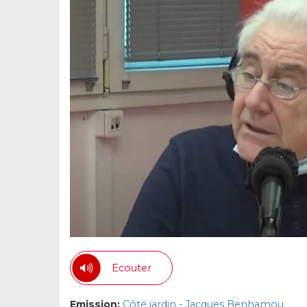
Ecouter
Emission:
Côté jardin - Jacques Benhamou