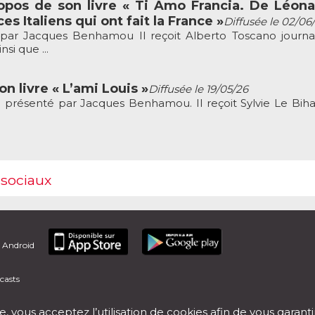
opos de son livre « Ti Amo Francia. De Léon
ces Italiens qui ont fait la France »
Diffusée le 02/06
ar Jacques Benhamou Il reçoit Alberto Toscano journal
si que ...
n livre « L’ami Louis »
Diffusée le 19/05/26
résenté par Jacques Benhamou. Il reçoit Sylvie Le Bih
 sociaux
t Android
casts
e, vous acceptez l’utilisation de cookies afin de vous garant