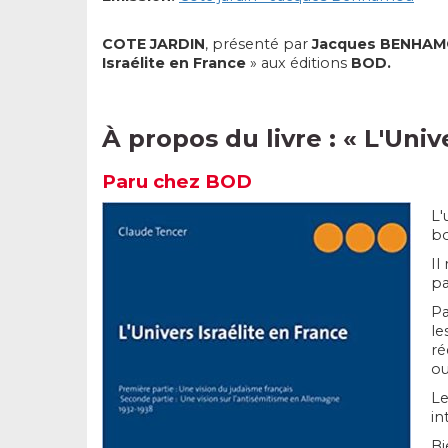
COTE JARDIN
, présenté par
Jacques BENHA
Israélite en France
» aux éditions
BOD.
À propos du livre : «
L'Univ
Paru chez BOD
L'
bo
Il
pa
Pa
le
ré
ou
Le
in
Bi