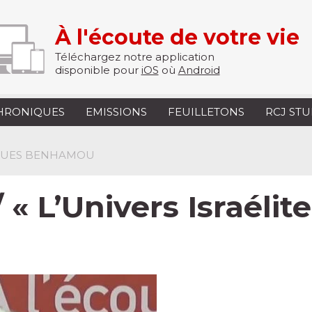
À l'écoute de votre vie
Téléchargez notre application
disponible pour
iOS
où
Android
HRONIQUES
EMISSIONS
FEUILLETONS
RCJ ST
CQUES BENHAMOU
 « L’Univers Israélit