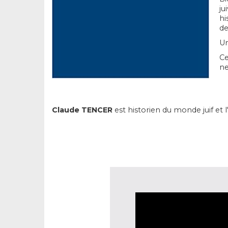
ju
hi
de
Un
Ce
ne
Claude TENCER
est historien du monde juif et l