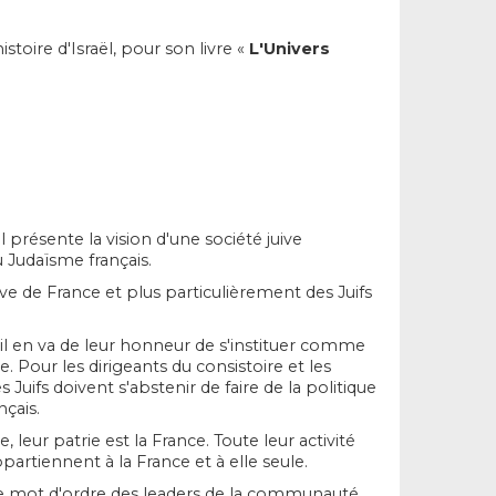
stoire d'Israël, pour son livre «
L'Univers
il présente la vision d'une société juive
u Judaïsme français.
ive de France et plus particulièrement des Juifs
s, il en va de leur honneur de s'instituer comme
 Pour les dirigeants du consistoire et les
s Juifs doivent s'abstenir de faire de la politique
çais.
 leur patrie est la France. Toute leur activité
ppartiennent à la France et à elle seule.
 le mot d'ordre des leaders de la communauté