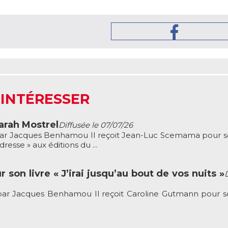
 INTÉRESSER
rah Mostrel
Diffusée le 07/07/26
r Jacques Benhamou Il reçoit Jean-Luc Scemama pour so
resse » aux éditions du ...
son livre « J’irai jusqu’au bout de vos nuits »
r Jacques Benhamou Il reçoit Caroline Gutmann pour so