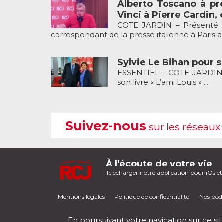
Alberto Toscano à pr
Vinci à Pierre Cardin, 
COTE JARDIN – Présenté p
correspondant de la presse italienne à Paris ain
Sylvie Le Bihan pour so
ESSENTIEL – COTE JARDIN p
son livre « L’ami Louis » ...
Suivez-nous
sur les réseaux
À l'écoute de votre vie
Télécharger notre application pour iOs e
Mentions légales
Politique de confidentialité
Nos pod
En poursuivant votre navigation sur ce sit