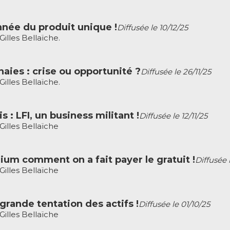
nnée du produit unique !
Diffusée le 10/12/25
lles Bellaïche.
ies : crise ou opportunité ?
Diffusée le 26/11/25
lles Bellaïche.
 : LFI, un business militant !
Diffusée le 12/11/25
illes Bellaïche
m comment on a fait payer le gratuit !
Diffusée 
illes Bellaïche
la grande tentation des actifs !
Diffusée le 01/10/25
illes Bellaïche