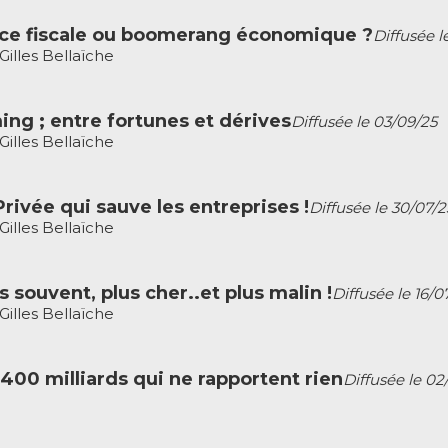
tice fiscale ou boomerang économique ?
Diffusée l
illes Bellaïche
ng ; entre fortunes et dérives
Diffusée le 03/09/25
illes Bellaïche
Privée qui sauve les entreprises !
Diffusée le 30/07/2
illes Bellaïche
 souvent, plus cher..et plus malin !
Diffusée le 16/0
illes Bellaïche
400 milliards qui ne rapportent rien
Diffusée le 02