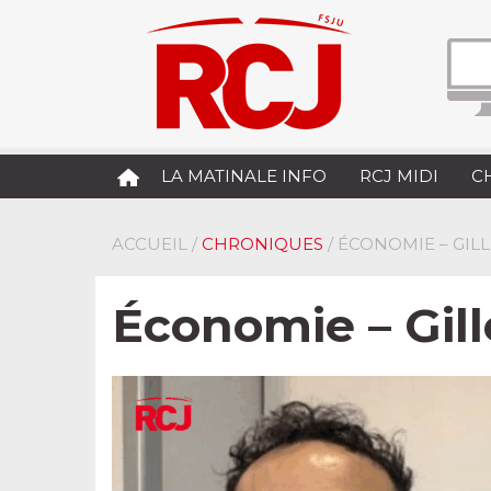
LA MATINALE INFO
RCJ MIDI
C
ACCUEIL
/
CHRONIQUES
/ ÉCONOMIE – GIL
Économie – Gill