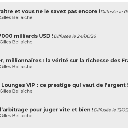
aître et vous ne le savez pas encore !
Diffusée le 0
illes Bellaïche
7000 milliards USD !
Diffusée le 24/06/26
illes Bellaïche
, millionnaires : la vérité sur la richesse des F
illes Bellaïche
 Lounges VIP : ce prestige qui vaut de l’argent 
illes Bellaïche
’arbitrage pour juger vite et bien !
Diffusée le 13/05
illes Bellaïche