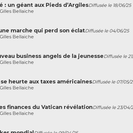
té : un géant aux Pieds d’Argiles
Diffusée le 18/06/25
illes Bellaïche
une marche qui perd son éclat
Diffusée le 04/06/25
illes Bellaïche
uveau business angels de la jeunesse
Diffusée le 21
illes Bellaïche
 se heurte aux taxes américaines
Diffusée le 07/05/2
illes Bellaïche
es finances du Vatican révélation
Diffusée le 23/04/
illes Bellaïche
ker mondial
Diffusée le 09/04/25