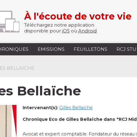
À l'écoute de votre vie
Téléchargez notre application
disponible pour
iOS
où
Android
HRONIQUES
EMISSIONS
FEUILLETONS
RCJ ST
LES BELLAÏCHE
es Bellaïche
Intervenant(s):
Gilles Bellaïche
Chronique Eco de Gilles Bellaïche dans "RCJ Midi
Avocat et expert comptable. Fondateur du réseau i