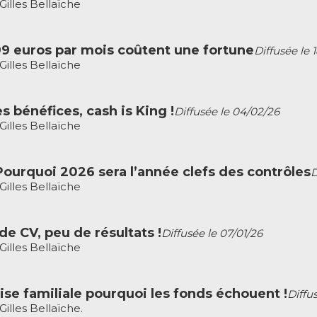
illes Bellaïche
9 euros par mois coûtent une fortune
Diffusée le 
illes Bellaïche
es bénéfices, cash is King !
Diffusée le 04/02/26
illes Bellaïche
 Pourquoi 2026 sera l’année clefs des contrôles
D
illes Bellaïche
de CV, peu de résultats !
Diffusée le 07/01/26
illes Bellaïche
ise familiale pourquoi les fonds échouent !
Diffu
lles Bellaïche.