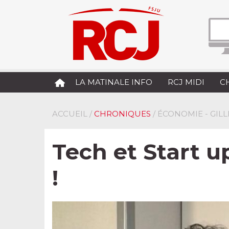
LA MATINALE INFO
RCJ MIDI
C
ACCUEIL
/
CHRONIQUES
/ ÉCONOMIE - GIL
Tech et Start up
!