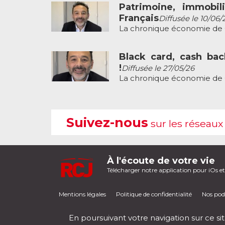
Patrimoine, immobili
Français
Diffusée le 10/06/
La chronique économie de G
Black card, cash bac
!
Diffusée le 27/05/26
La chronique économie de G
Suivez-nous
sur les réseaux
À l'écoute de votre vie
Télécharger notre application pour iOs e
Mentions légales
Politique de confidentialité
Nos pod
En poursuivant votre navigation sur ce sit