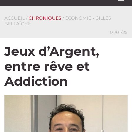
navi
ACCUEIL
/
CHRONIQUES
/ ÉCONOMIE - GILLES
BELLAÏCHE
01/01/25
Jeux d’Argent,
entre rêve et
Addiction