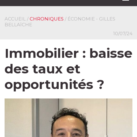
navi
ACCUEIL
/
CHRONIQUES
/ ÉCONOMIE - GILLES
BELLAÏCHE
10/07/24
Immobilier : baisse
des taux et
opportunités ?