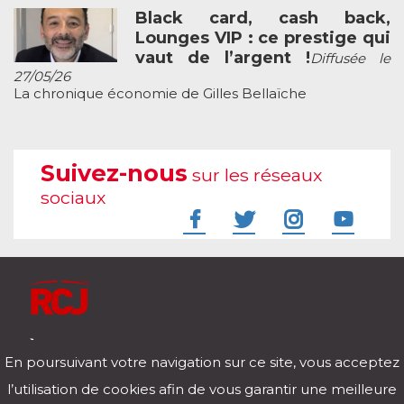
Black card, cash back,
Lounges VIP : ce prestige qui
vaut de l’argent !
Diffusée le
27/05/26
La chronique économie de Gilles Bellaïche
Suivez-nous
sur les réseaux
sociaux
À l'écoute de votre vie
En poursuivant votre navigation sur ce site, vous acceptez
Télécharger notre application pour iOs et Android
l’utilisation de cookies afin de vous garantir une meilleure