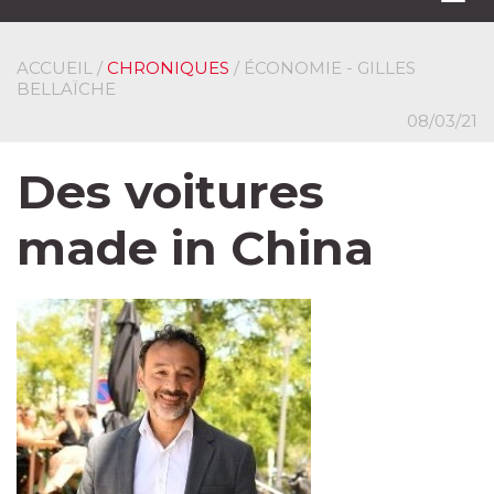
navi
ACCUEIL
/
CHRONIQUES
/ ÉCONOMIE - GILLES
BELLAÏCHE
08/03/21
Des voitures
made in China