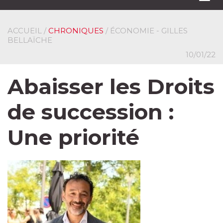
navi
ACCUEIL
/
CHRONIQUES
/ ÉCONOMIE - GILLES
BELLAÏCHE
10/01/22
Abaisser les Droits
de succession :
Une priorité