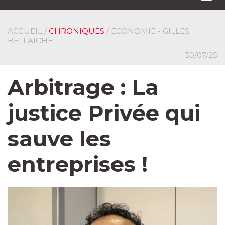
navi
ACCUEIL
/
CHRONIQUES
/ ÉCONOMIE - GILLES
BELLAÏCHE
30/07/25
Arbitrage : La
justice Privée qui
sauve les
entreprises !