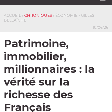
navi
ACCUEIL
/
CHRONIQUES
/ ÉCONOMIE - GILLES
BELLAÏCHE
10/06/26
Patrimoine,
immobilier,
millionnaires : la
vérité sur la
richesse des
Français