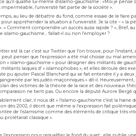
r ce qu’il qualifie lui-même d’islamo-gauchisme : «Moi je pens
imperméable, l’université fait partie de la société ».
emps, au lieu de débattre du fond, comme essaie de le faire p
s pour appréhender la situation à l’université. Je la cite – « la
». « Comment comprendre un succès aussi rapide ? », Bref, au li
 islamo-gauchisme… fallait-il ou non l’employer ?
er est là car c’est sur Twitter que l’on trouve, pour l’instan
on peut penser que l’expression a été mal choisie ou mal amenée
ssion « islamo-gauchisme » pour désigner des militants de gau
 des militants laïques d’ « islamophobes », et elles déroule des
oute pu ajouter Pascal Blanchard qui se fait entendre il y a deux
t gangrenée par les judéo-maçonniques » dit-il. Heureusement, i
n des victimes de la théorie de la race et des nouveaux théor
 comparaison ne tient pas. Ou encore la député Aurore Bergé qui 
ement clair, il nous dit « l’islamo-gauchisme c’est la haine de l
sion dès 2002, il décrit que même si l’expression fait polémiq
 montée de l’islamisme comme des éléments de critique très in
u prolétariat classique ».
l’expression pour requalifier le fond du sujet : elle publie une