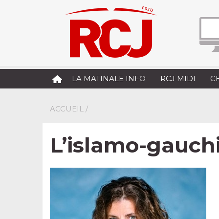
LA MATINALE INFO
RCJ MIDI
C
ACCUEIL
/
L’islamo-gauc