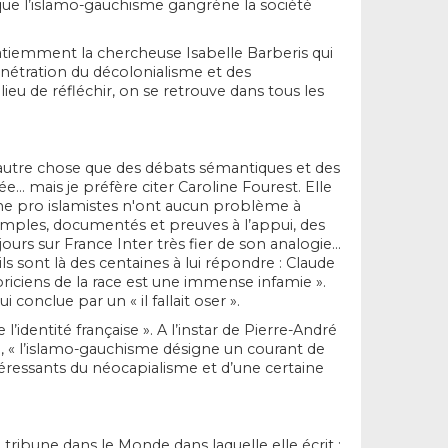
e que l’islamo-gauchisme gangrène la société
atiemment la chercheuse Isabelle Barberis qui
 pénétration du décolonialisme et des
eu de réfléchir, on se retrouve dans tous les
t, autre chose que des débats sémantiques et des
… mais je préfère citer Caroline Fourest. Elle
che pro islamistes n'ont aucun problème à
 exemples, documentés et preuves à l’appui, des
 jours sur France Inter très fier de son analogie…
ls sont là des centaines à lui répondre : Claude
iciens de la race est une immense infamie ».
conclue par un « il fallait oser ».
’identité française ». A l’instar de Pierre-André
ue, « l’islamo-gauchisme désigne un courant de
téressants du néocapialisme et d’une certaine
 tribune dans le Monde dans laquelle elle écrit :