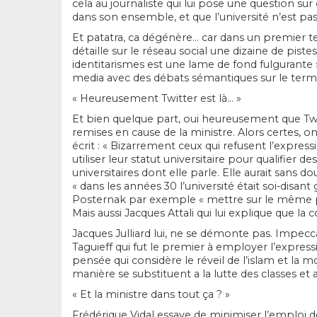
cela au journaliste qui lui pose une question su
dans son ensemble, et que l’université n’est pas 
Et patatra, ca dégénère… car dans un premier t
détaille sur le réseau social une dizaine de piste
identitarismes est une lame de fond fulgurante 
media avec des débats sémantiques sur le terme
« Heureusement Twitter est là… »
Et bien quelque part, oui heureusement que Twitt
remises en cause de la ministre. Alors certes, 
écrit : « Bizarrement ceux qui refusent l’expre
utiliser leur statut universitaire pour qualifier
universitaires dont elle parle. Elle aurait sans d
« dans les années 30 l’université était soi-disan
Posternak par exemple « mettre sur le même pla
Mais aussi Jacques Attali qui lui explique que la
Jacques Julliard lui, ne se démonte pas. Impeccabl
Taguieff qui fut le premier à employer l’expres
pensée qui considère le réveil de l’islam et la
manière se substituent a la lutte des classes et a
« Et la ministre dans tout ça ? »
Frédérique Vidal essaye de minimiser l’emploi de 