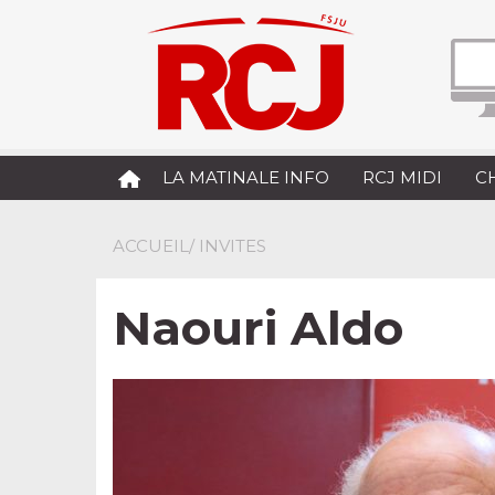
LA MATINALE INFO
RCJ MIDI
C
ACCUEIL
/ INVITES
Naouri Aldo