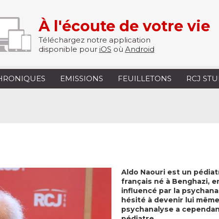
À l'écoute de votre vie
Téléchargez notre application
disponible pour
iOS
où
Android
HRONIQUES
EMISSIONS
FEUILLETONS
RCJ ST
Aldo Naouri est un pédiatr
français né à Benghazi, en
influencé par la psychanal
hésité à devenir lui même
psychanalyse a cependan
pédiatre.