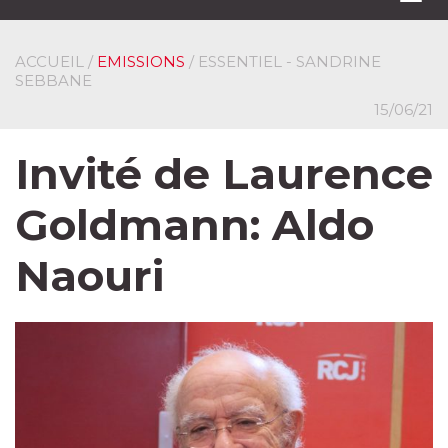
navi
ACCUEIL
/
EMISSIONS
/ ESSENTIEL - SANDRINE
SEBBANE
15/06/21
Invité de Laurence
Goldmann: Aldo
Naouri