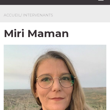
navi
ACCUEIL
/ INTERVENANTS
Miri Maman