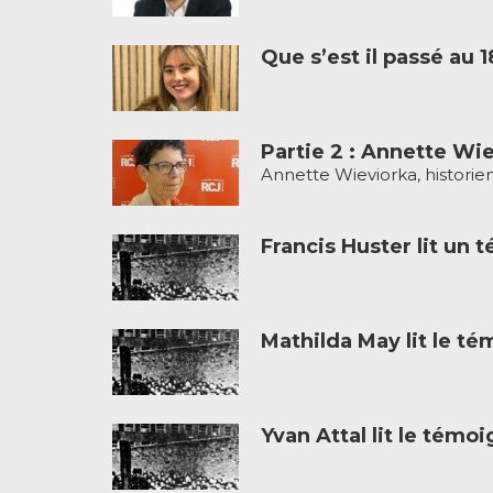
Que s’est il passé au 1
Partie 2 : Annette Wie
Annette Wieviorka, historien
Francis Huster lit u
Mathilda May lit le t
Yvan Attal lit le tém