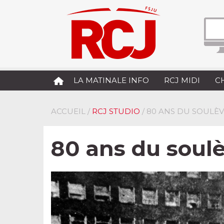
LA MATINALE INFO
RCJ MIDI
C
ACCUEIL
/
RCJ STUDIO
/ 80 ANS DU SOULÈ
80 ans du soul