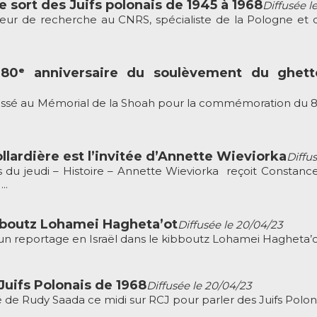
e sort des Juifs polonais de 1945 à 1968
Diffusée l
teur de recherche au CNRS, spécialiste de la Pologne et d
0ᵉ anniversaire du soulèvement du ghett
sé au Mémorial de la Shoah pour la commémoration du 80
llardière est l’invitée d’Annette Wieviorka
Diffu
 du jeudi – Histoire – Annette Wieviorka reçoit Constanc
..
bboutz Lohamei Hagheta’ot
Diffusée le 20/04/23
e un reportage en Israël dans le kibboutz Lohamei Hagheta’ot
Juifs Polonais de 1968
Diffusée le 20/04/23
é de Rudy Saada ce midi sur RCJ pour parler des Juifs Polon