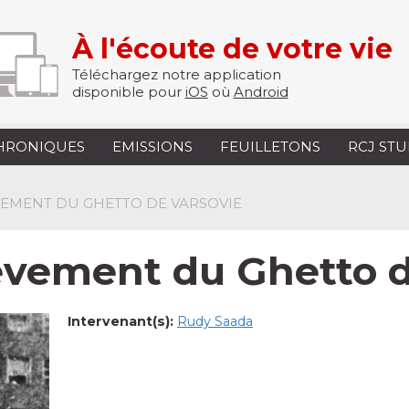
À l'écoute de votre vie
Téléchargez notre application
disponible pour
iOS
où
Android
HRONIQUES
EMISSIONS
FEUILLETONS
RCJ ST
VEMENT DU GHETTO DE VARSOVIE
èvement du Ghetto d
Intervenant(s):
Rudy Saada