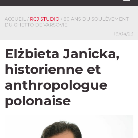
navi
ACCUEIL
/
RCJ STUDIO
/ 80 ANS DU SOULÈVEMENT
DU GHETTO DE VARSOVIE
19/04/23
Elżbieta Janicka,
historienne et
anthropologue
polonaise