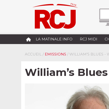
LA MATINALE INFO
RCJ MIDI
C
ACCUEIL
/
EMISSIONS
/ WILLIAM’S BLUES -
William’s Blues