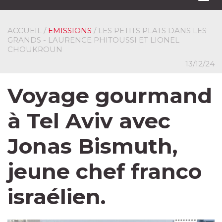
navi
ACCUEIL
/
EMISSIONS
/ LES PETITS PLATS DANS LES
GRANDS - LAURENCE PHITOUSSI ET LIONEL
CHOUKROUN
13/12/24
Voyage gourmand
à Tel Aviv avec
Jonas Bismuth,
jeune chef franco
israélien.