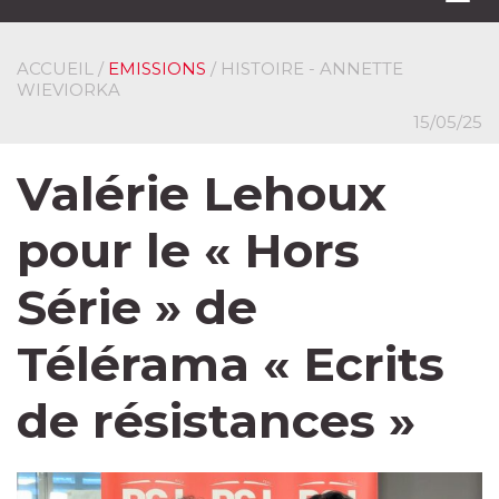
navi
ACCUEIL
/
EMISSIONS
/ HISTOIRE - ANNETTE
WIEVIORKA
15/05/25
Valérie Lehoux
pour le « Hors
Série » de
Télérama « Ecrits
de résistances »