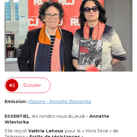
Ecouter
Emission:
Histoire - Annette Wieviorka
ESSENTIEL
, les rendez-vous du jeudi –
Annette
Wieviorka
Elle reçoit
Valérie Lehoux
pour le « Hors Série » de
Télérama «
Ecrits de résistances
»