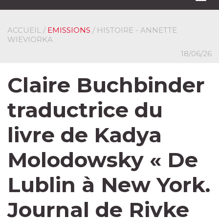
navi
ACCUEIL
/
EMISSIONS
/ HISTOIRE - ANNETTE
WIEVIORKA
18/06/26
Claire Buchbinder
traductrice du
livre de Kadya
Molodowsky « De
Lublin à New York.
Journal de Rivke