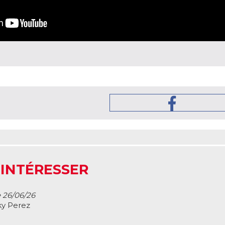
 INTÉRESSER
e 26/06/26
ky Perez