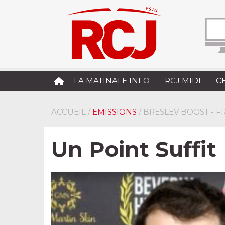
LA MATINALE INFO
RCJ MIDI
C
ACCUEIL
/
EMISSIONS
/ BRESLEV BOOST - 
Un Point Suffit