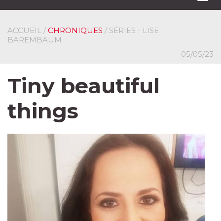
navi
ACCUEIL
/
CHRONIQUES
/ SÉRIES - LISE
BAREMBAUM
05/05/23
Tiny beautiful
things