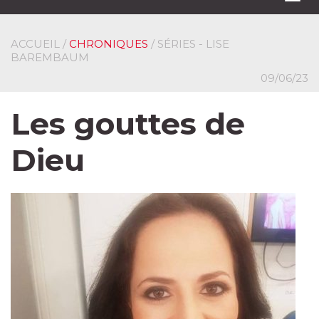
navi
ACCUEIL
/
CHRONIQUES
/ SÉRIES - LISE
BAREMBAUM
09/06/23
Les gouttes de
Dieu