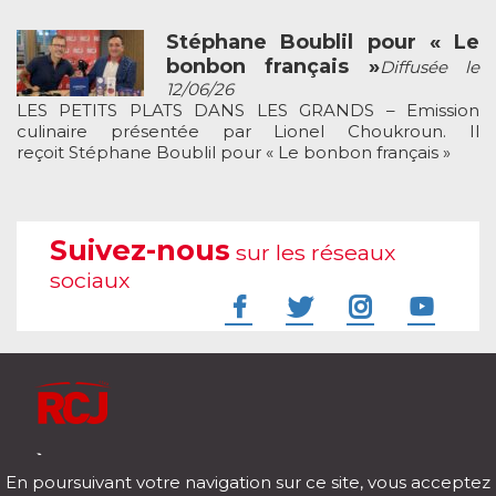
Stéphane Boublil pour « Le
bonbon français »
Diffusée le
12/06/26
LES PETITS PLATS DANS LES GRANDS – Emission
culinaire présentée par Lionel Choukroun. Il
reçoit Stéphane Boublil pour « Le bonbon français »
Suivez-nous
sur les réseaux
sociaux
À l'écoute de votre vie
En poursuivant votre navigation sur ce site, vous acceptez
Télécharger notre application pour iOs et Android