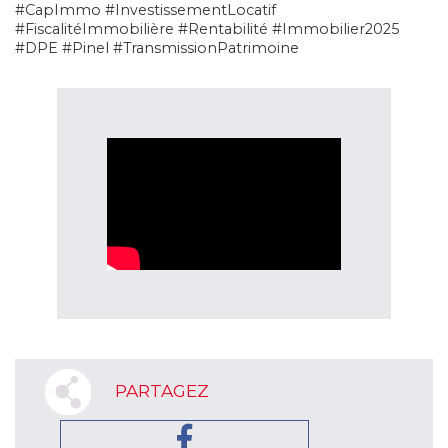
#CapImmo #InvestissementLocatif
#FiscalitéImmobilière #Rentabilité #Immobilier2025
#DPE #Pinel #TransmissionPatrimoine
PARTAGEZ