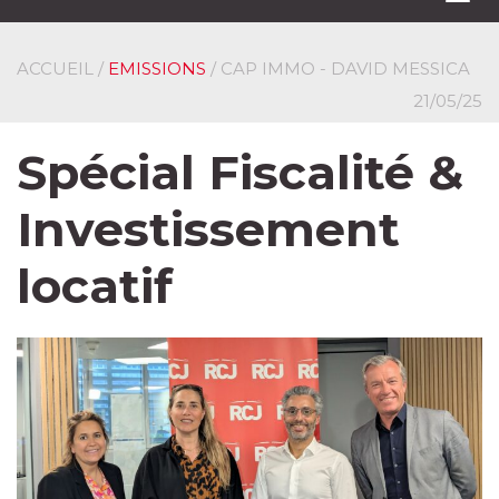
navi
ACCUEIL
/
EMISSIONS
/ CAP IMMO - DAVID MESSICA
21/05/25
Spécial Fiscalité &
Investissement
locatif