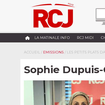
LA MATINALE INFO
RCJ MIDI
C
ACCUEIL
/
EMISSIONS
/ LES PETITS PLATS
Sophie Dupuis-G