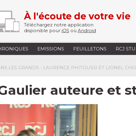
À l'écoute de votre vie
Téléchargez notre application
disponible pour
iOS
où
Android
HRONIQUES
EMISSIONS
FEUILLETONS
RCJ ST
 DANS LES GRANDS - LAURENCE PHITOUSSI ET LIONEL C
aulier auteure et sty