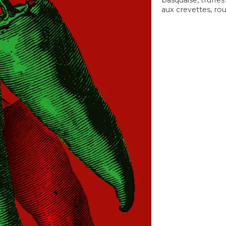
basquaise, truffes
aux crevettes, rou