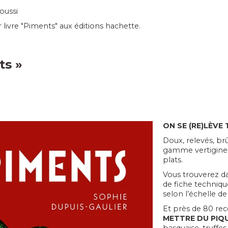
oussi
 livre "Piments" aux éditions hachette.
ts »
ON SE (RE)LÈVE
Doux, relevés, br
gamme vertigineu
plats.
Vous trouverez d
de fiche techniqu
selon l’échelle de 
Et près de 80 rece
METTRE DU PIQ