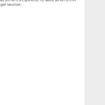
 au piment d’Espelette, riz sauté au kimchi et
gail saucisse…