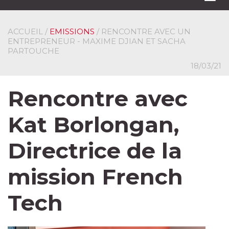
navi
ACCUEIL
/
EMISSIONS
/ RENCONTRE AVEC UN
ENTREPRENEUR - MAXIME DJIAN ET SACHA
PARTOUCHE
18/03/21
Rencontre avec
Kat Borlongan,
Directrice de la
mission French
Tech