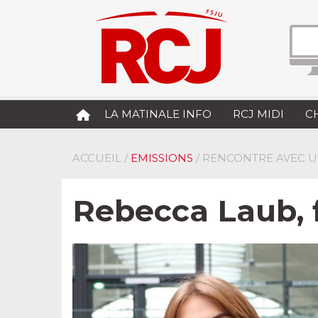
LA MATINALE INFO
RCJ MIDI
C
ACCUEIL
/
EMISSIONS
/ RENCONTRE AVEC U
Rebecca Laub, f