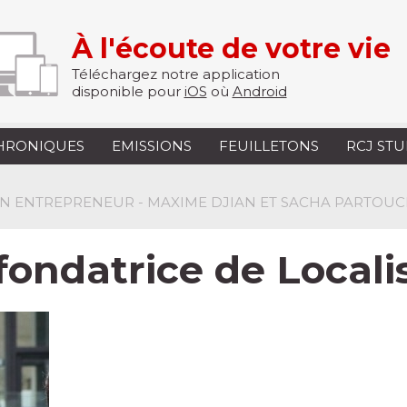
À l'écoute de votre vie
Téléchargez notre application
disponible pour
iOS
où
Android
HRONIQUES
EMISSIONS
FEUILLETONS
RCJ ST
N ENTREPRENEUR - MAXIME DJIAN ET SACHA PARTOU
ondatrice de Locali