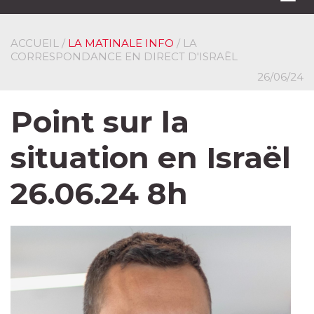
navi
ACCUEIL
/
LA MATINALE INFO
/ LA
CORRESPONDANCE EN DIRECT D'ISRAËL
26/06/24
Point sur la
situation en Israël
26.06.24 8h