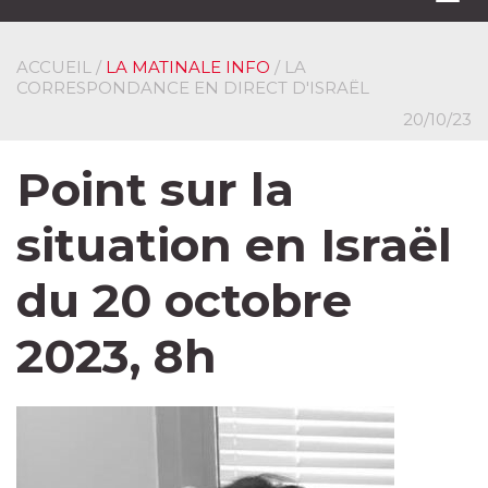
navi
ACCUEIL
/
LA MATINALE INFO
/ LA
CORRESPONDANCE EN DIRECT D'ISRAËL
20/10/23
Point sur la
situation en Israël
du 20 octobre
2023, 8h