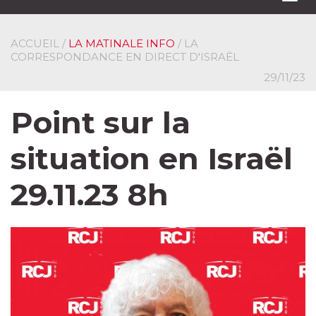
navi
ACCUEIL
/
LA MATINALE INFO
/ LA
CORRESPONDANCE EN DIRECT D'ISRAËL
29/11/23
Point sur la
situation en Israël
29.11.23 8h