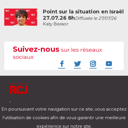
Point sur la situation en Israël
27.07.26 8h
Diffusée le 27/07/26
Katy Bisraor
Suivez-nous
sur les réseaux
sociaux
À l'écoute de votre vie
En poursuivant votre navigation sur ce site, vous acceptez
Télécharger notre application pour iOs et Android
l’utilisation de cookies afin de vous garantir une meilleure
expérience sur notre site.