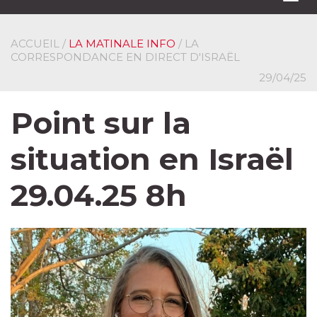
navi
ACCUEIL
/
LA MATINALE INFO
/ LA
CORRESPONDANCE EN DIRECT D'ISRAËL
29/04/25
Point sur la
situation en Israël
29.04.25 8h