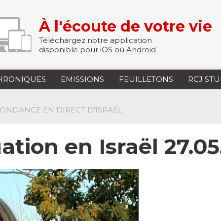
À l'écoute de votre vie
Téléchargez notre application
disponible pour
iOS
où
Android
HRONIQUES
EMISSIONS
FEUILLETONS
RCJ ST
PONDANCE EN DIRECT D'ISRAËL
uation en Israël 27.0