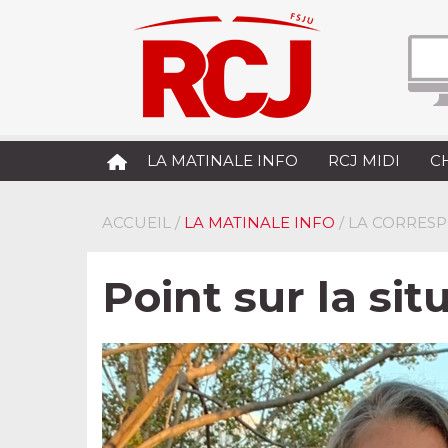
LA MATINALE INFO
RCJ MIDI
C
ACCUEIL
/
LA MATINALE INFO
/ LA CORRES
Point sur la sit