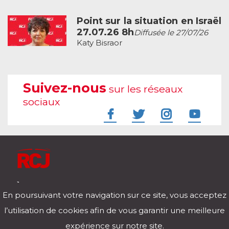
Point sur la situation en Israël
27.07.26 8h
Diffusée le 27/07/26
Katy Bisraor
Suivez-nous
sur les réseaux
sociaux
À l'écoute de votre vie
En poursuivant votre navigation sur ce site, vous acceptez
Télécharger notre application pour iOs et Android
l’utilisation de cookies afin de vous garantir une meilleure
expérience sur notre site.