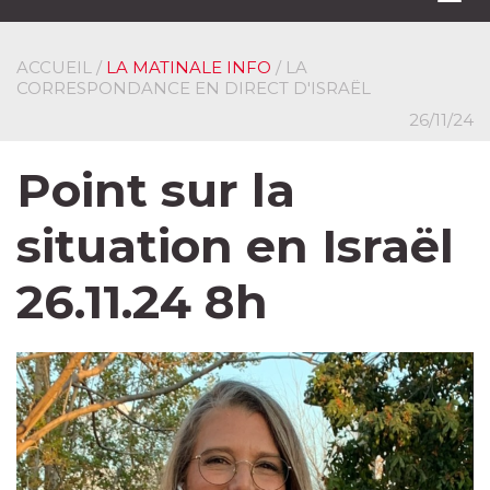
navi
ACCUEIL
/
LA MATINALE INFO
/ LA
CORRESPONDANCE EN DIRECT D'ISRAËL
26/11/24
Point sur la
situation en Israël
26.11.24 8h