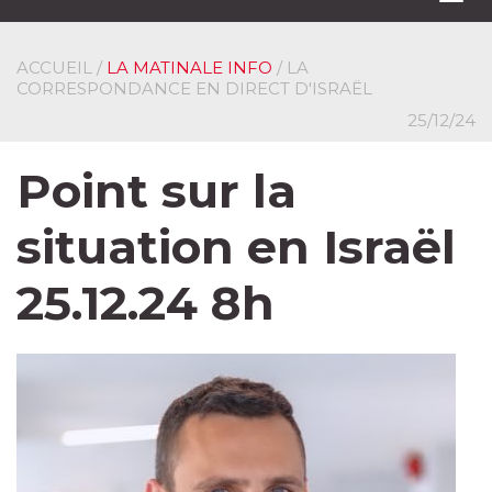
navi
ACCUEIL
/
LA MATINALE INFO
/ LA
CORRESPONDANCE EN DIRECT D'ISRAËL
25/12/24
Point sur la
situation en Israël
25.12.24 8h