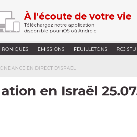
À l'écoute de votre vie
Téléchargez notre application
disponible pour
iOS
où
Android
HRONIQUES
EMISSIONS
FEUILLETONS
RCJ ST
PONDANCE EN DIRECT D'ISRAËL
uation en Israël 25.0