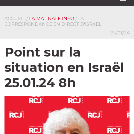
navi
ACCUEIL
/
LA MATINALE INFO
/ LA
CORRESPONDANCE EN DIRECT D'ISRAËL
25/01/24
Point sur la
situation en Israël
25.01.24 8h