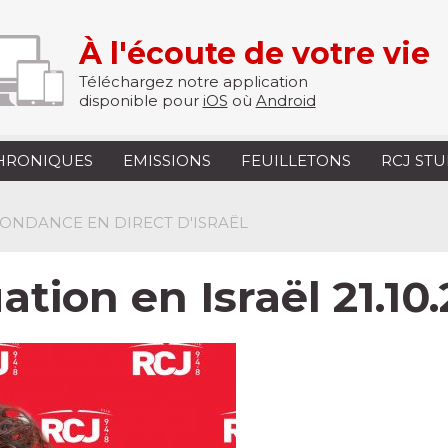
À l'écoute de votre vie
Téléchargez notre application
disponible pour
iOS
où
Android
HRONIQUES
EMISSIONS
FEUILLETONS
RCJ ST
PONDANCE EN DIRECT D'ISRAËL
uation en Israël 21.10