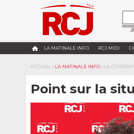
LA MATINALE INFO
RCJ MIDI
C
ACCUEIL
/
LA MATINALE INFO
/ LA CORRES
Point sur la sit