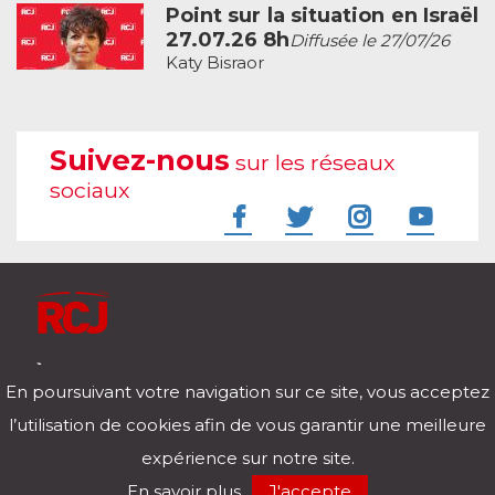
Point sur la situation en Israël
27.07.26 8h
Diffusée le 27/07/26
Katy Bisraor
Suivez-nous
sur les réseaux
sociaux
À l'écoute de votre vie
En poursuivant votre navigation sur ce site, vous acceptez
Télécharger notre application pour iOs et Android
l’utilisation de cookies afin de vous garantir une meilleure
expérience sur notre site.
RCJ en direct
En savoir plus
J'accepte