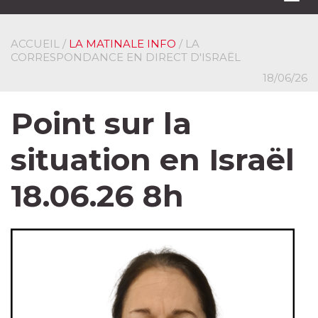
navi
ACCUEIL
/
LA MATINALE INFO
/ LA
CORRESPONDANCE EN DIRECT D'ISRAËL
18/06/26
Point sur la
situation en Israël
18.06.26 8h