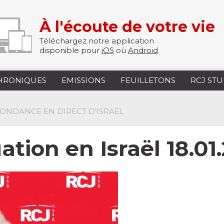
À l'écoute de votre vie
Téléchargez notre application
disponible pour
iOS
où
Android
HRONIQUES
EMISSIONS
FEUILLETONS
RCJ ST
PONDANCE EN DIRECT D'ISRAËL
uation en Israël 18.01