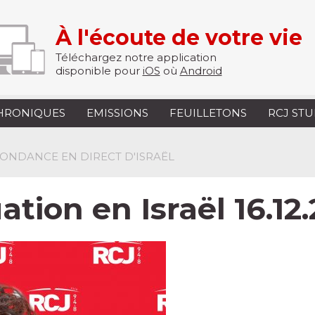
À l'écoute de votre vie
Téléchargez notre application
disponible pour
iOS
où
Android
HRONIQUES
EMISSIONS
FEUILLETONS
RCJ ST
PONDANCE EN DIRECT D'ISRAËL
uation en Israël 16.12