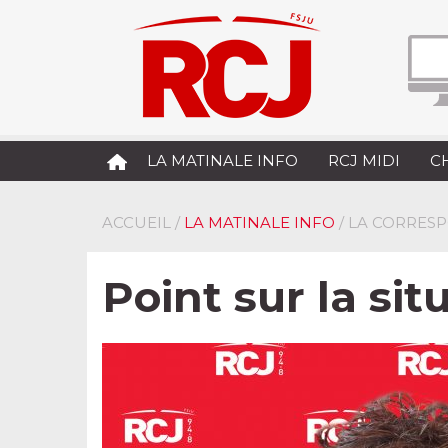
LA MATINALE INFO
RCJ MIDI
C
ACCUEIL
/
LA MATINALE INFO
/ LA CORRES
Point sur la sit